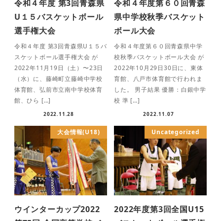
令和４年度 第3回青森県
令和４年度第６０回青森
U１５バスケットボール
県中学校秋季バスケット
選手権大会
ボール大会
令和４年度 第3回青森県U１５バ
令和４年度第６０回青森県中学
スケットボール選手権大会 が
校秋季バスケットボール大会 が
2022年11月19日（土）〜23日
2022年10月29日30日に、東体
（水）に、藤崎町立藤崎中学校
育館、八戸市体育館で行われま
体育館、弘前市立南中学校体育
した。 男子結果 優勝：白銀中学
館、ひら […]
校 準 […]
2022.11.28
2022.11.07
大会情報(U18)
Uncategorized
ウインターカップ2022
2022年度第3回全国U15